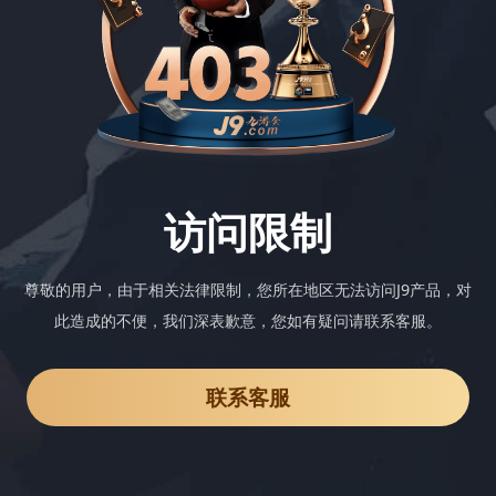
访问限制
尊敬的用户，由于相关法律限制，您所在地区无法访问J9产品，对
此造成的不便，我们深表歉意，您如有疑问请联系客服。
联系客服